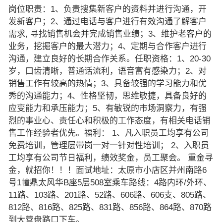
岗位职责：1、负责搜集新客户的资料并进行沟通，开
发新客户；2、通过电话与客户进行有效沟通了解客户
需求, 寻找销售机会并完成销售业绩；3、维护老客户的
业务，挖掘客户的最大潜力；4、定期与合作客户进行
沟通，建立良好的长期合作关系。任职资格：1、20-30
岁，口齿清晰，普通话流利，语音富有感染力；2、对
销售工作有较高的热情；3、具备较强的学习能力和优
秀的沟通能力；4、性格坚韧，思维敏捷，具备良好的
应变能力和承压能力；5、有敏锐的市场洞察力，有强
烈的事业心、责任心和积极的工作态度，有相关电话销
售工作经验者优先。福利： 1、凡入职员工均享有公司
免费培训，管理层带岗一对一针对性培训； 2、入职员
工均享有公司节日福利，绩效奖金，员工聚会。 重金寻
金，就招你！！！面试地址：太原市小店区并州南路6
号1幢鼎太风华B座5层508室乘车路线：4路内环/外环、
11路、103路、201路、52路、606路、606支、805路、
812路、816路、825路、831路、856路、864路、870路
到大营盘路口下车。