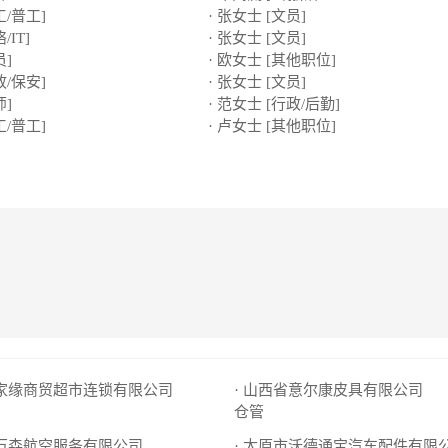
工/普工]
· 张女士 [文员]
/IT]
· 张女士 [文员]
员]
· 欧女士 [其他职位]
政/保安]
· 张女士 [文员]
师]
· 范女士 [行政/后勤]
工/普工]
· 卢女士 [其他职位]
仟家缘商贸超市连锁有限公司
· 山西省意尔康皮具有限公司
仓管
市万森航空服务有限公司
· 太原市沃德通宝汽车配件有限