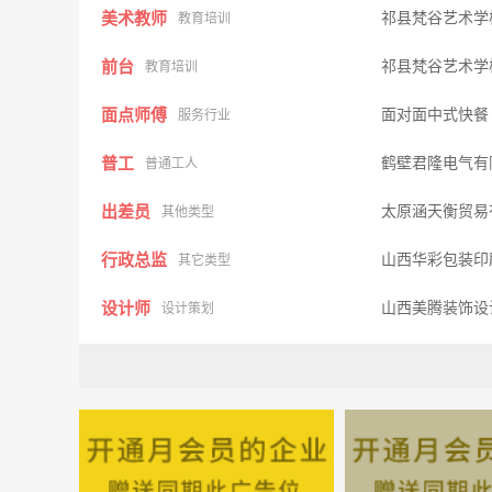
美术教师
祁县梵谷艺术学
教育培训
前台
祁县梵谷艺术学
教育培训
面点师傅
面对面中式快
服务行业
普工
鹤壁君隆电气有
普通工人
出差员
太原涵天衡贸易
其他类型
行政总监
山西华彩包装印
其它类型
设计师
山西美腾装饰设
设计策划
管理总监
开封市万岁山游
其他类型
作业班晚辅老师
山西博基文化艺
教育培训
置业顾问
鹤壁卓筑工程建
建筑房产