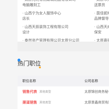
电脑雕刻工
送票员
· 山西宁为女人服饰中心
· 茵佳
店长
品牌督导
· 山西天辰装饰工程有限公司
· 山西
设计
保安
· 泰然资产管理有限公司太原分公司
· 太原
投资顾问
客户经理
客服
销
热门职位
职位名称
公司名称
销售代表
太原锦创商务秘
其他类型
渠道销售
太原景鑫商贸有
其他类型