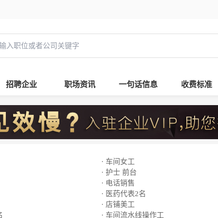
招聘企业
职场资讯
一句话信息
收费标准
· 车间女工
· 护士 前台
· 电话销售
· 医药代表2名
· 店铺美工
名
· 车间流水线操作工