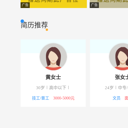
行政主管
鹤壁卓筑工程建
行政人事
广告
广告
销售助理
北京中盛聚成商
其他类型
简历推荐
店长
吕梁仟家缘商贸
市场营销
销售
山西自创网络科
市场营销
信用卡专员
恒信伟业汽车销
金融理财
后厨工作人员
山西博基文化艺
其他类型
黄女士
张女
平面设计师
鹤壁卓筑工程建
设计策划
校
30岁
高中以下
24岁
中专
店长/卖场经理
山西太原宝贝计
其他类型
00元
技工/普工
3000-5000元
文员