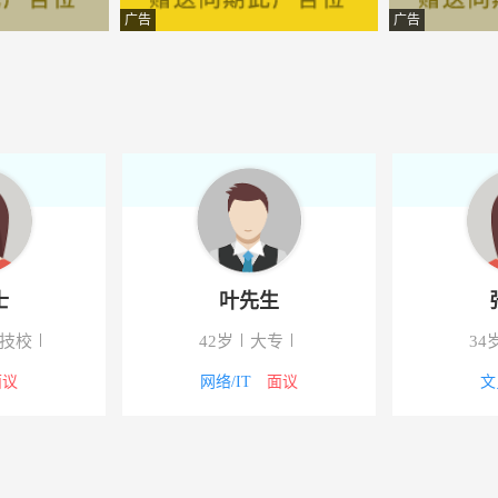
筑有限公司
-淇县
广告
广告
贸有限公司太原分公司
-祁县
超市连锁有限公司
-山西祁县
技有限公司
-祁县
售有限公司
-杞县
术有限公司
-榆次-印象城 辽阳路锦绣花
士
叶先生
筑有限公司
-淇县
/技校
42岁
大专
34
划品牌推广中心
-祁县
面议
网络/IT
面议
文