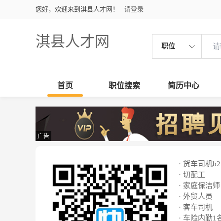
您好，欢迎来到淇县人才网！
请登录
淇县人才网
职位
首页
职位搜索
简历中心
广告
· 货车司机b2
· 切配工
· 家庭保洁师
· 外贸人员
· 客车司机
· 车险内勤1